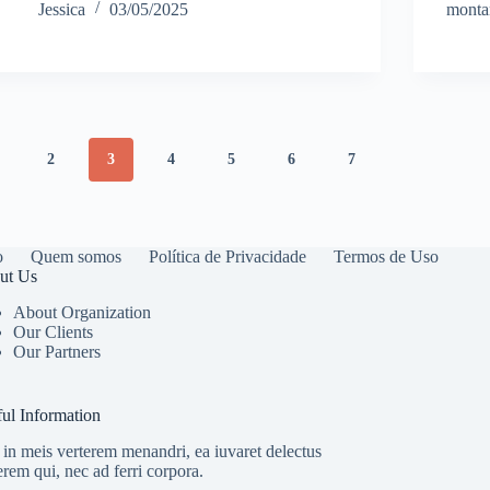
Jessica
03/05/2025
monta
2
3
4
5
6
7
o
Quem somos
Política de Privacidade
Termos de Uso
ut Us
About Organization
Our Clients
Our Partners
ul Information
in meis verterem menandri, ea iuvaret delectus
erem qui, nec ad ferri corpora.