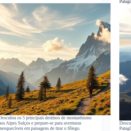
Patag
Descubra os 5 principais destinos de montanhismo
nos Alpes Suíços e prepare-se para aventuras
Descub
inesquecíveis em paisagens de tirar o fôlego.
Patagô