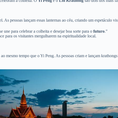
 celebram a colheita. O
Yi Peng
e o
Loi Krathong
são dois dos mais fa
. As pessoas lançam essas lanternas ao céu, criando um espetáculo visu
une para celebrar a colheita e desejar boa sorte para o
futuro
.”
e para os visitantes mergulharem na espiritualidade local.
 ao mesmo tempo que o Yi Peng. As pessoas criam e lançam krathongs (j