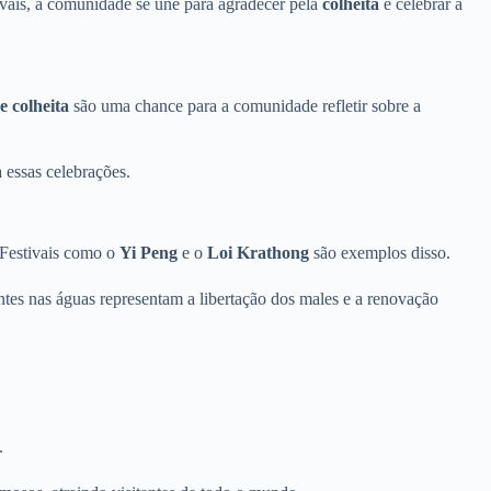
ivais, a comunidade se une para agradecer pela
colheita
e celebrar a
de colheita
são uma chance para a comunidade refletir sobre a
 essas celebrações.
 Festivais como o
Yi Peng
e o
Loi Krathong
são exemplos disso.
antes nas águas representam a libertação dos males e a renovação
.