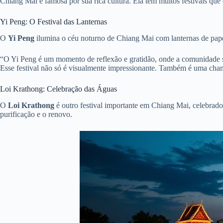
Chiang Mai é famosa por sua rica cultura. Ela tem muitos festivais que
Yi Peng: O Festival das Lanternas
O
Yi Peng
ilumina o céu noturno de Chiang Mai com lanternas de papel
“O Yi Peng é um momento de reflexão e gratidão, onde a comunidade se 
Esse festival não só é visualmente impressionante. Também é uma chanc
Loi Krathong: Celebração das Águas
O
Loi Krathong
é outro festival importante em Chiang Mai, celebrado
purificação e o renovo.