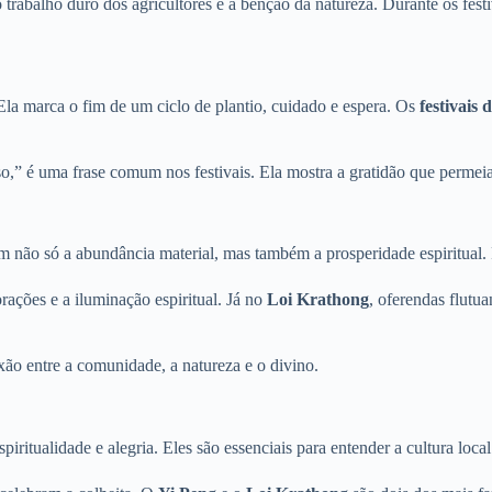
trabalho duro dos agricultores e a bênção da natureza. Durante os fest
la marca o fim de um ciclo de plantio, cuidado e espera. Os
festivais 
o,” é uma frase comum nos festivais. Ela mostra a gratidão que permeia
m não só a abundância material, mas também a prosperidade espiritual.
orações e a iluminação espiritual. Já no
Loi Krathong
, oferendas flutu
xão entre a comunidade, a natureza e o divino.
ritualidade e alegria. Eles são essenciais para entender a cultura local