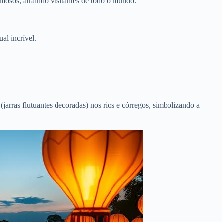
mosos, atraindo visitantes de todo o mundo.
al incrível.
arras flutuantes decoradas) nos rios e córregos, simbolizando a