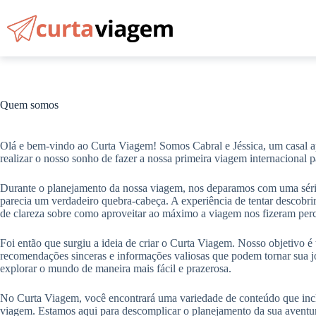
Pular
para
o
conteúdo
Quem somos
Olá e bem-vindo ao Curta Viagem! Somos Cabral e Jéssica, um casal a
realizar o nosso sonho de fazer a nossa primeira viagem internaciona
Durante o planejamento da nossa viagem, nos deparamos com uma série 
parecia um verdadeiro quebra-cabeça. A experiência de tentar descobrir
de clareza sobre como aproveitar ao máximo a viagem nos fizeram perc
Foi então que surgiu a ideia de criar o Curta Viagem. Nosso objetivo é
recomendações sinceras e informações valiosas que podem tornar sua j
explorar o mundo de maneira mais fácil e prazerosa.
No Curta Viagem, você encontrará uma variedade de conteúdo que inclu
viagem. Estamos aqui para descomplicar o planejamento da sua aventu