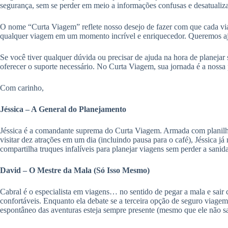
segurança, sem se perder em meio a informações confusas e desatualiz
O nome “Curta Viagem” reflete nosso desejo de fazer com que cada via
qualquer viagem em um momento incrível e enriquecedor. Queremos ajud
Se você tiver qualquer dúvida ou precisar de ajuda na hora de planeja
oferecer o suporte necessário. No Curta Viagem, sua jornada é a nossa
Com carinho,
Jéssica – A General do Planejamento
Jéssica é a comandante suprema do Curta Viagem. Armada com planilhas de
visitar dez atrações em um dia (incluindo pausa para o café), Jéssica j
compartilha truques infalíveis para planejar viagens sem perder a sani
David – O Mestre da Mala (Só Isso Mesmo)
Cabral é o especialista em viagens… no sentido de pegar a mala e sair co
confortáveis. Enquanto ela debate se a terceira opção de seguro viage
espontâneo das aventuras esteja sempre presente (mesmo que ele não sai