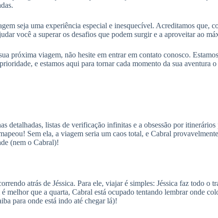
adas.
gem seja uma experiência especial e inesquecível. Acreditamos que, co
ar você a superar os desafios que podem surgir e a aproveitar ao máxi
r sua próxima viagem, não hesite em entrar em contato conosco. Estamos
 prioridade, e estamos aqui para tornar cada momento da sua aventura o
talhadas, listas de verificação infinitas e a obsessão por itinerários 
á mapeou! Sem ela, a viagem seria um caos total, e Cabral provavelmente
dade (nem o Cabral)!
rrendo atrás de Jéssica. Para ele, viajar é simples: Jéssica faz todo o 
m é melhor que a quarta, Cabral está ocupado tentando lembrar onde col
ba para onde está indo até chegar lá)!