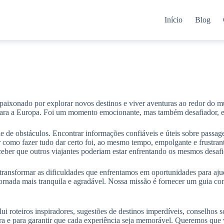
Início
Blog
paixonado por explorar novos destinos e viver aventuras ao redor do
l para a Europa. Foi um momento emocionante, mas também desafiador, 
de obstáculos. Encontrar informações confiáveis e úteis sobre passage
 como fazer tudo dar certo foi, ao mesmo tempo, empolgante e frustrante
eber que outros viajantes poderiam estar enfrentando os mesmos desafi
 transformar as dificuldades que enfrentamos em oportunidades para aju
ornada mais tranquila e agradável. Nossa missão é fornecer um guia co
i roteiros inspiradores, sugestões de destinos imperdíveis, conselho
ra e para garantir que cada experiência seja memorável. Queremos que