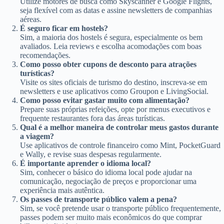
Utilize motores de busca como Skyscanner e Google Flights,
seja flexível com as datas e assine newsletters de companhias
aéreas.
É seguro ficar em hostels?
Sim, a maioria dos hostels é segura, especialmente os bem
avaliados. Leia reviews e escolha acomodações com boas
recomendações.
Como posso obter cupons de desconto para atrações
turísticas?
Visite os sites oficiais de turismo do destino, inscreva-se em
newsletters e use aplicativos como Groupon e LivingSocial.
Como posso evitar gastar muito com alimentação?
Prepare suas próprias refeições, opte por menus executivos e
frequente restaurantes fora das áreas turísticas.
Qual é a melhor maneira de controlar meus gastos durante
a viagem?
Use aplicativos de controle financeiro como Mint, PocketGuard
e Wally, e revise suas despesas regularmente.
É importante aprender o idioma local?
Sim, conhecer o básico do idioma local pode ajudar na
comunicação, negociação de preços e proporcionar uma
experiência mais autêntica.
Os passes de transporte público valem a pena?
Sim, se você pretende usar o transporte público frequentemente,
passes podem ser muito mais econômicos do que comprar