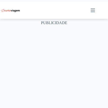
Pular
para
o
conteúdo
PUBLICIDADE