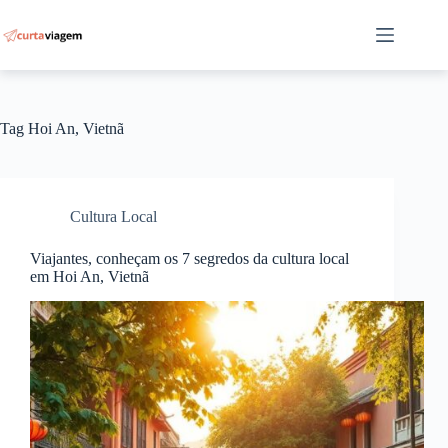
Pular
para
o
conteúdo
Tag
Hoi An, Vietnã
Cultura Local
Viajantes, conheçam os 7 segredos da cultura local
em Hoi An, Vietnã