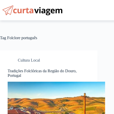
Pular
para
o
conteúdo
Tag
Folclore português
Cultura Local
Tradições Folclóricas da Região do Douro,
Portugal