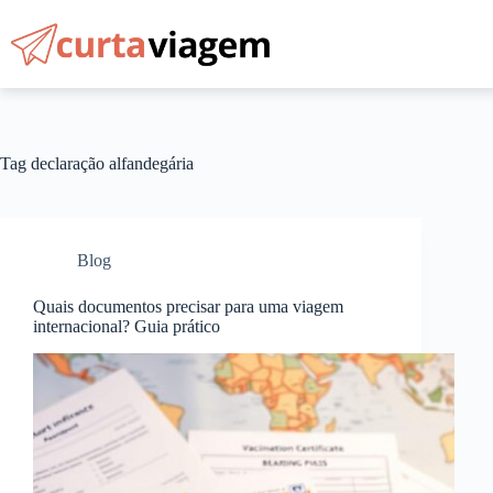
Pular
para
o
conteúdo
Tag
declaração alfandegária
Blog
Quais documentos precisar para uma viagem
internacional? Guia prático