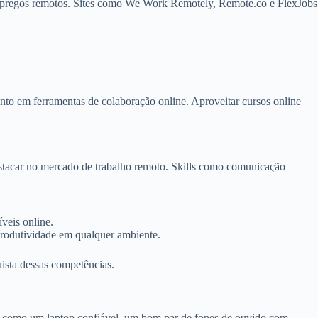
m empregos remotos. Sites como We Work Remotely, Remote.co e FlexJobs
nto em ferramentas de colaboração online. Aproveitar cursos online
estacar no mercado de trabalho remoto. Skills como comunicação
veis online.
produtividade em qualquer ambiente.
ista dessas competências.
ens como um laptop confiável, um bom par de fones de ouvido com