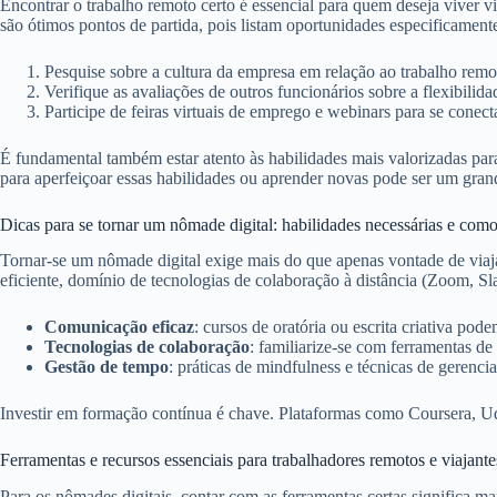
Encontrar o trabalho remoto certo é essencial para quem deseja viver 
são ótimos pontos de partida, pois listam oportunidades especificament
Pesquise sobre a cultura da empresa em relação ao trabalho remo
Verifique as avaliações de outros funcionários sobre a flexibilid
Participe de feiras virtuais de emprego e webinars para se conec
É fundamental também estar atento às habilidades mais valorizadas pa
para aperfeiçoar essas habilidades ou aprender novas pode ser um grand
Dicas para se tornar um nômade digital: habilidades necessárias e com
Tornar-se um nômade digital exige mais do que apenas vontade de viaja
eficiente, domínio de tecnologias de colaboração à distância (Zoom, Sla
Comunicação eficaz
: cursos de oratória ou escrita criativa p
Tecnologias de colaboração
: familiarize-se com ferramentas de
Gestão de tempo
: práticas de mindfulness e técnicas de geren
Investir em formação contínua é chave. Plataformas como Coursera, 
Ferramentas e recursos essenciais para trabalhadores remotos e viajante
Para os nômades digitais, contar com as ferramentas certas significa 