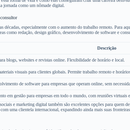
essa forma de vida e como elas conseguiram criar uma carreira bem-suced
ia jornada como um nômade digital.
consultor
as décadas, especialmente com o aumento do trabalho remoto. Para aquel
eas como redação, design gráfico, desenvolvimento de software e consu
Descrição
a blogs, websites e revistas online. Flexibilidade de horário e local.
eriais visuais para clientes globais. Permite trabalho remoto e horários
lvimento de software para empresas que operam online, sem necessidad
nto em gestão para empresas em todo o mundo, com reuniões virtuais e 
 sociais e marketing digital também são excelentes opções para quem d
om uma clientela internacional, expandindo ainda mais suas fronteiras 