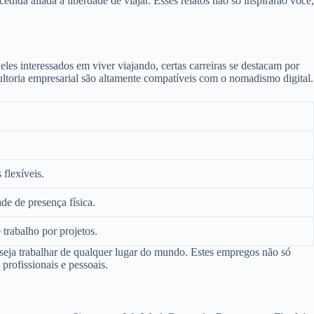
ida aliada à liberdade de viajar. Esses relatos não só inspirarão você,
es interessados em viver viajando, certas carreiras se destacam por
ltoria empresarial são altamente compatíveis com o nomadismo digital.
 flexíveis.
e de presença física.
trabalho por projetos.
eseja trabalhar de qualquer lugar do mundo. Estes empregos não só
profissionais e pessoais.