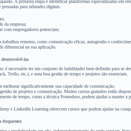
viajando. A primeira etapa é identificar plataformas especializadas e
e pensadas para nômades digitais.
to;
ade da empresa;
tar com empregadores potenciais;
ra trabalhos remotos, como comunicação eficaz, autogestão e conhecime
e diferencial na sua aplicação.
o desenvolvê-las
r; é necessário ter um conjunto de habilidades bem definido para se d
ck, Trello, etc.), e uma boa gestão de tempo e projetos são essenciais.
odem melhorar significativamente sua capacidade de comunicação.
 gestão de projetos e comunicação. Muitos cursos gratuitos estão disponí
ciamento de tempo, como a técnica Pomodoro, podem ajudar a manter a 
Udemy e LinkedIn Learning oferecem cursos que podem ajudar na conqu
s frequentes
manter a produtividade em alta, independentemente de onde estejam. It