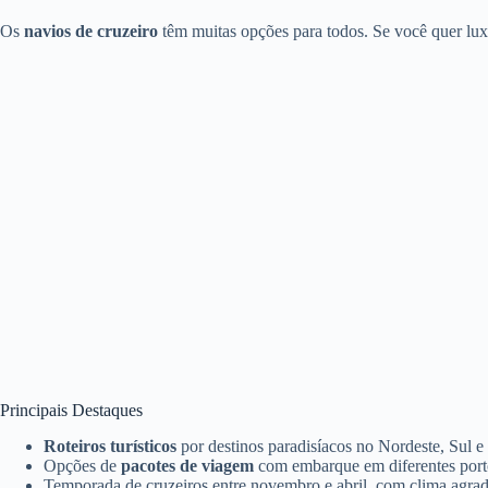
Os
navios de cruzeiro
têm muitas opções para todos. Se você quer luxo
Principais Destaques
Roteiros turísticos
por destinos paradisíacos no Nordeste, Sul e
Opções de
pacotes de viagem
com embarque em diferentes porto
Temporada de cruzeiros entre novembro e abril, com clima agradá