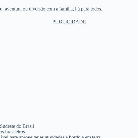
, aventura ou diversão com a família, há para todos.
PUBLICIDADE
 Sudeste do Brasil
s brasileiros
vel para aproveitar as atividades a bordo e em terra