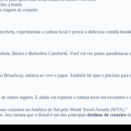
ções a bordo
 a viagem de cruzeiro
incríveis, experimentar a cultura local e provar a deliciosa comida brasi
habela
,
Búzios
e
Balneário Camboriú
. Você vai ver praias paradisíacas 
no Broadway, música ao vivo e jogos. Também há spas e piscinas para r
e de outros lugares. E ainda vai explorar a cultura local em excursões e 
o para cruzeiros na América do Sul pelo World Travel Awards (WTA).”
s. Isso mostra que o Brasil é um dos principais
destinos de cruzeiro
da