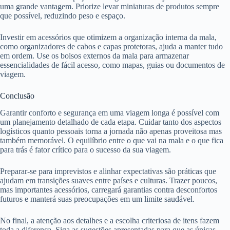
uma grande vantagem. Priorize levar miniaturas de produtos sempre
que possível, reduzindo peso e espaço.
Investir em acessórios que otimizem a organização interna da mala,
como organizadores de cabos e capas protetoras, ajuda a manter tudo
em ordem. Use os bolsos externos da mala para armazenar
essencialidades de fácil acesso, como mapas, guias ou documentos de
viagem.
Conclusão
Garantir conforto e segurança em uma viagem longa é possível com
um planejamento detalhado de cada etapa. Cuidar tanto dos aspectos
logísticos quanto pessoais torna a jornada não apenas proveitosa mas
também memorável. O equilíbrio entre o que vai na mala e o que fica
para trás é fator crítico para o sucesso da sua viagem.
Preparar-se para imprevistos e alinhar expectativas são práticas que
ajudam em transições suaves entre países e culturas. Trazer poucos,
mas importantes acessórios, carregará garantias contra desconfortos
futuros e manterá suas preocupações em um limite saudável.
No final, a atenção aos detalhes e a escolha criteriosa de itens fazem
toda a diferença. Siga as sugestões apresentadas para que as únicas