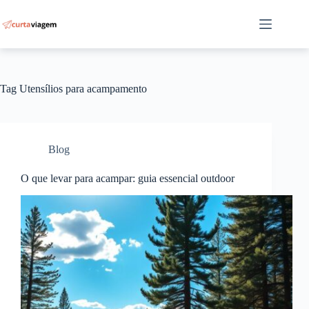
Pular
para
o
conteúdo
Tag
Utensílios para acampamento
Blog
O que levar para acampar: guia essencial outdoor