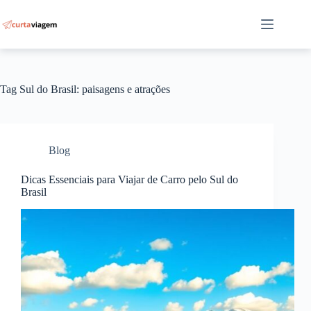
Pular
para
o
conteúdo
Tag
Sul do Brasil: paisagens e atrações
Blog
Dicas Essenciais para Viajar de Carro pelo Sul do
Brasil