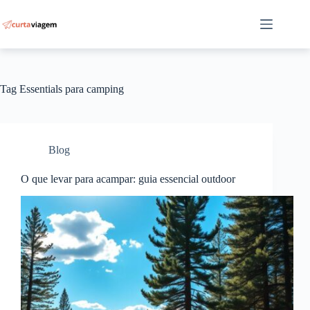
Pular
para
o
conteúdo
Tag
Essentials para camping
Blog
O que levar para acampar: guia essencial outdoor