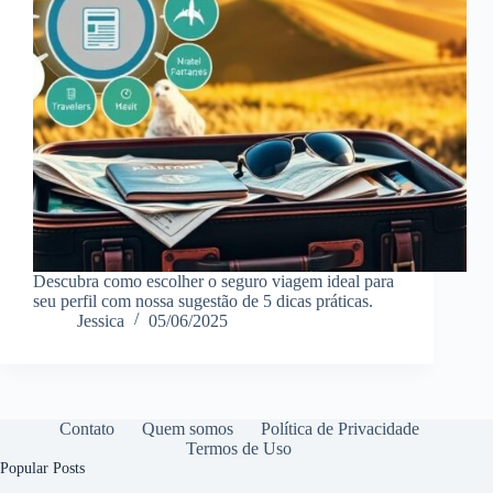
Descubra como escolher o seguro viagem ideal para
seu perfil com nossa sugestão de 5 dicas práticas.
Jessica
05/06/2025
Contato
Quem somos
Política de Privacidade
Termos de Uso
Popular Posts