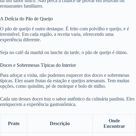
dá um sabor único. Não perca a chance de provar em festivais ou
restaurantes familiares.
A Delícia do Pão de Queijo
O pão de queijo é outro destaque. É feito com polvilho e queijo, e é
irresistível. Em cada região, a receita varia, oferecendo uma
experiência diferente.
Seja no café da manhã ou lanche da tarde, o pão de queijo é ótimo.
Doces e Sobremesas Típicas do Interior
Para adoçar a visita, não podemos esquecer dos doces e sobremesas
típicas. Eles usam frutas da estação e queijos artesanais. Tem muitas
opções, como quindim, pé de moleque e bolo de milho.
Cada um desses doces traz o sabor autêntico da culinária paulista. Eles
enriquecem a experiência gastronômica.
Onde
Prato
Descrição
Encontrar