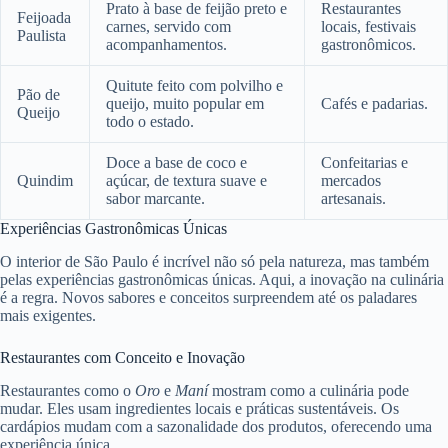
Prato à base de feijão preto e
Restaurantes
Feijoada
carnes, servido com
locais, festivais
Paulista
acompanhamentos.
gastronômicos.
Quitute feito com polvilho e
Pão de
queijo, muito popular em
Cafés e padarias.
Queijo
todo o estado.
Doce a base de coco e
Confeitarias e
Quindim
açúcar, de textura suave e
mercados
sabor marcante.
artesanais.
Experiências Gastronômicas Únicas
O interior de São Paulo é incrível não só pela natureza, mas também
pelas experiências gastronômicas únicas. Aqui, a inovação na culinária
é a regra. Novos sabores e conceitos surpreendem até os paladares
mais exigentes.
Restaurantes com Conceito e Inovação
Restaurantes como o
Oro
e
Maní
mostram como a culinária pode
mudar. Eles usam ingredientes locais e práticas sustentáveis. Os
cardápios mudam com a sazonalidade dos produtos, oferecendo uma
experiência única.