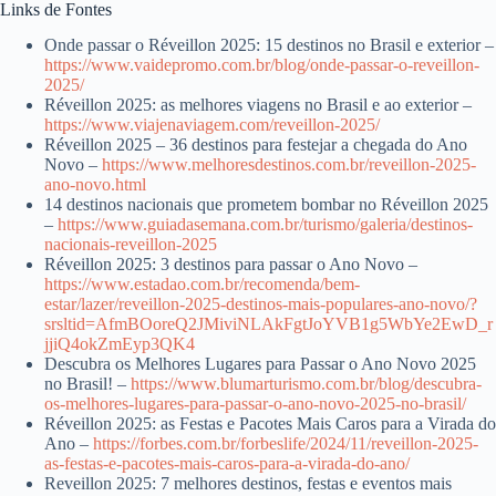
Links de Fontes
Onde passar o Réveillon 2025: 15 destinos no Brasil e exterior –
https://www.vaidepromo.com.br/blog/onde-passar-o-reveillon-
2025/
Réveillon 2025: as melhores viagens no Brasil e ao exterior –
https://www.viajenaviagem.com/reveillon-2025/
Réveillon 2025 – 36 destinos para festejar a chegada do Ano
Novo –
https://www.melhoresdestinos.com.br/reveillon-2025-
ano-novo.html
14 destinos nacionais que prometem bombar no Réveillon 2025
–
https://www.guiadasemana.com.br/turismo/galeria/destinos-
nacionais-reveillon-2025
Réveillon 2025: 3 destinos para passar o Ano Novo –
https://www.estadao.com.br/recomenda/bem-
estar/lazer/reveillon-2025-destinos-mais-populares-ano-novo/?
srsltid=AfmBOoreQ2JMiviNLAkFgtJoYVB1g5WbYe2EwD_r
jjiQ4okZmEyp3QK4
Descubra os Melhores Lugares para Passar o Ano Novo 2025
no Brasil! –
https://www.blumarturismo.com.br/blog/descubra-
os-melhores-lugares-para-passar-o-ano-novo-2025-no-brasil/
Réveillon 2025: as Festas e Pacotes Mais Caros para a Virada do
Ano –
https://forbes.com.br/forbeslife/2024/11/reveillon-2025-
as-festas-e-pacotes-mais-caros-para-a-virada-do-ano/
Reveillon 2025: 7 melhores destinos, festas e eventos mais