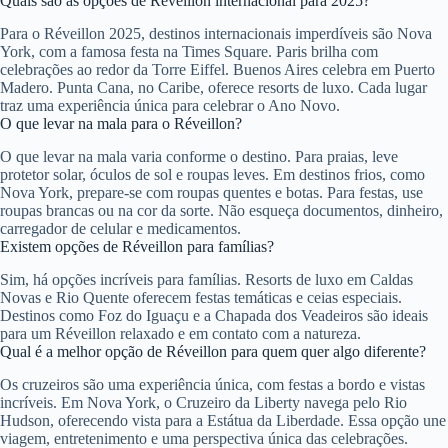
Quais são as opções de Réveillon internacional para 2025?
Para o Réveillon 2025, destinos internacionais imperdíveis são Nova
York, com a famosa festa na Times Square. Paris brilha com
celebrações ao redor da Torre Eiffel. Buenos Aires celebra em Puerto
Madero. Punta Cana, no Caribe, oferece resorts de luxo. Cada lugar
traz uma experiência única para celebrar o Ano Novo.
O que levar na mala para o Réveillon?
O que levar na mala varia conforme o destino. Para praias, leve
protetor solar, óculos de sol e roupas leves. Em destinos frios, como
Nova York, prepare-se com roupas quentes e botas. Para festas, use
roupas brancas ou na cor da sorte. Não esqueça documentos, dinheiro,
carregador de celular e medicamentos.
Existem opções de Réveillon para famílias?
Sim, há opções incríveis para famílias. Resorts de luxo em Caldas
Novas e Rio Quente oferecem festas temáticas e ceias especiais.
Destinos como Foz do Iguaçu e a Chapada dos Veadeiros são ideais
para um Réveillon relaxado e em contato com a natureza.
Qual é a melhor opção de Réveillon para quem quer algo diferente?
Os cruzeiros são uma experiência única, com festas a bordo e vistas
incríveis. Em Nova York, o Cruzeiro da Liberty navega pelo Rio
Hudson, oferecendo vista para a Estátua da Liberdade. Essa opção une
viagem, entretenimento e uma perspectiva única das celebrações.