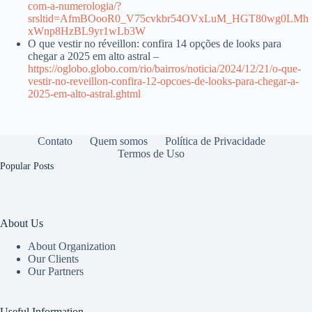
com-a-numerologia/?
srsltid=AfmBOooR0_V75cvkbr54OVxLuM_HGT80wg0LMh
xWnp8HzBL9yr1wLb3W
O que vestir no réveillon: confira 14 opções de looks para
chegar a 2025 em alto astral –
https://oglobo.globo.com/rio/bairros/noticia/2024/12/21/o-que-
vestir-no-reveillon-confira-12-opcoes-de-looks-para-chegar-a-
2025-em-alto-astral.ghtml
Contato
Quem somos
Política de Privacidade
Termos de Uso
Popular Posts
About Us
About Organization
Our Clients
Our Partners
Useful Information