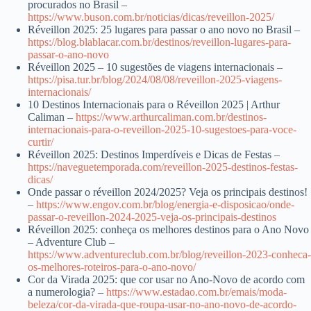
procurados no Brasil –
https://www.buson.com.br/noticias/dicas/reveillon-2025/
Réveillon 2025: 25 lugares para passar o ano novo no Brasil –
https://blog.blablacar.com.br/destinos/reveillon-lugares-para-
passar-o-ano-novo
Réveillon 2025 – 10 sugestões de viagens internacionais –
https://pisa.tur.br/blog/2024/08/08/reveillon-2025-viagens-
internacionais/
10 Destinos Internacionais para o Réveillon 2025 | Arthur
Caliman –
https://www.arthurcaliman.com.br/destinos-
internacionais-para-o-reveillon-2025-10-sugestoes-para-voce-
curtir/
Réveillon 2025: Destinos Imperdíveis e Dicas de Festas –
https://naveguetemporada.com/reveillon-2025-destinos-festas-
dicas/
Onde passar o réveillon 2024/2025? Veja os principais destinos!
–
https://www.engov.com.br/blog/energia-e-disposicao/onde-
passar-o-reveillon-2024-2025-veja-os-principais-destinos
Réveillon 2025: conheça os melhores destinos para o Ano Novo
– Adventure Club –
https://www.adventureclub.com.br/blog/reveillon-2023-conheca-
os-melhores-roteiros-para-o-ano-novo/
Cor da Virada 2025: que cor usar no Ano-Novo de acordo com
a numerologia? –
https://www.estadao.com.br/emais/moda-
beleza/cor-da-virada-que-roupa-usar-no-ano-novo-de-acordo-