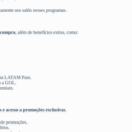
damente seu saldo nesses programas.
a compra
, além de benefícios extras, como:
rama LATAM Pass.
m a GOL.
remium.
s e acesso a promoções exclusivas
.
 de promoções.
bros.