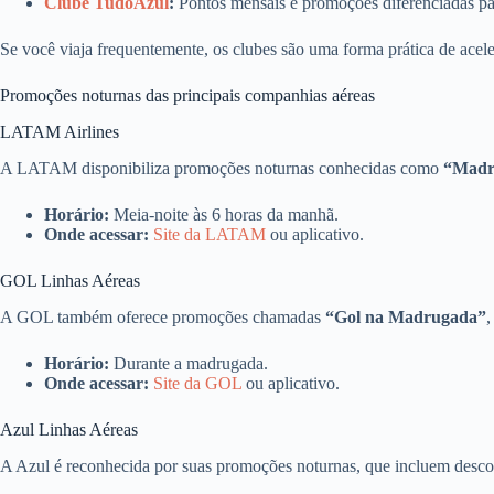
Clube TudoAzul
:
Pontos mensais e promoções diferenciadas par
Se você viaja frequentemente, os clubes são uma forma prática de acel
Promoções noturnas das principais companhias aéreas
LATAM Airlines
A LATAM disponibiliza promoções noturnas conhecidas como
“Mad
Horário:
Meia-noite às 6 horas da manhã.
Onde acessar:
Site da LATAM
ou aplicativo.
GOL Linhas Aéreas
A GOL também oferece promoções chamadas
“Gol na Madrugada”
,
Horário:
Durante a madrugada.
Onde acessar:
Site da GOL
ou aplicativo.
Azul Linhas Aéreas
A Azul é reconhecida por suas promoções noturnas, que incluem descon