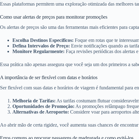
Essas plataformas permitem uma exploração otimizada das melhores tar
Como usar alertas de preços para monitorar promoções
Os alertas de preços são uma das ferramentas mais eficientes para cap
Escolha Destinos Específicos:
Foque em rotas que te interessam
Defina Intervalos de Preço:
Envie notificações quando as tarif
Monitore Regularmente:
Faça revisões periódicas dos alertas e
Essa prática não apenas assegura que você seja um dos primeiros a sa
A importância de ser flexível com datas e horários
Ser flexível com suas datas e horários de viagem é fundamental para enc
Melhoria de Tarifas:
As tarifas costumam flutuar consideravelmen
Oportunidades de Promoção:
As promoções relâmpago frequen
Alternativas de Aeroporto:
Considere voar para aeroportos alter
Ao abrir mão de certa rigidez, você aumenta suas chances de encontra
Erros comuns ao procurar passagens de madrugada e como evitá-los