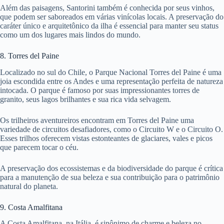
Além das paisagens, Santorini também é conhecida por seus vinhos,
que podem ser saboreados em várias vinícolas locais. A preservação do
caráter único e arquitetônico da ilha é essencial para manter seu status
como um dos lugares mais lindos do mundo.
8. Torres del Paine
Localizado no sul do Chile, o Parque Nacional Torres del Paine é uma
joia escondida entre os Andes e uma representação perfeita de natureza
intocada. O parque é famoso por suas impressionantes torres de
granito, seus lagos brilhantes e sua rica vida selvagem.
Os trilheiros aventureiros encontram em Torres del Paine uma
variedade de circuitos desafiadores, como o Circuito W e o Circuito O.
Esses trilhos oferecem vistas estonteantes de glaciares, vales e picos
que parecem tocar o céu.
A preservação dos ecossistemas e da biodiversidade do parque é crítica
para a manutenção de sua beleza e sua contribuição para o patrimônio
natural do planeta.
9. Costa Amalfitana
A Costa Amalfitana, na Itália, é sinônimo de charme e beleza no