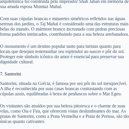
arquitetônica foi construída pelo imperador Shah Jahan em memória de
sua amada esposa Mumtaz Mahal.
Com suas cúpulas brancas e minaretes simétricos refletidos nas águas
serenas dos jardins, o Taj Mahal é considerado uma das estruturas mais
belas do mundo. O mármore branco incrustado com pedras preciosas
forma padrões intrincados, contribuindo para a sua beleza arrebatadora.
O monumento é um destino popular tanto para turistas quanto para
locais que desejam testemunhar seu esplendor ao nascer e pôr do sol.
Proteger este símbolo icônico do amor é essencial para preservar sua
dignidade cultural.
7. Santorini
Santorini, situada na Grécia, é famosa por seu pôr do sol inesquecível.
A ilha é reconhecida por suas casas brancas contrastando com as
cúpulas azuis, equilibradas à beira de penhascos sobre o Mar Egeu.
Os visitantes são atraídos por sua beleza pitoresca e o charme de suas
vilas, como Oia e Fira, que oferecem vistas deslumbrantes do mar. As
praias de Santorini, como a Praia Vermelha e a Praia de Perissa, são tão
únicas quanto cativantes.