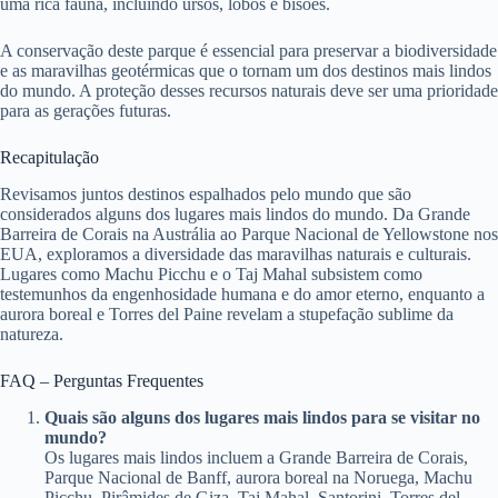
uma rica fauna, incluindo ursos, lobos e bisões.
A conservação deste parque é essencial para preservar a biodiversidade
e as maravilhas geotérmicas que o tornam um dos destinos mais lindos
do mundo. A proteção desses recursos naturais deve ser uma prioridade
para as gerações futuras.
Recapitulação
Revisamos juntos destinos espalhados pelo mundo que são
considerados alguns dos lugares mais lindos do mundo. Da Grande
Barreira de Corais na Austrália ao Parque Nacional de Yellowstone nos
EUA, exploramos a diversidade das maravilhas naturais e culturais.
Lugares como Machu Picchu e o Taj Mahal subsistem como
testemunhos da engenhosidade humana e do amor eterno, enquanto a
aurora boreal e Torres del Paine revelam a stupefação sublime da
natureza.
FAQ – Perguntas Frequentes
Quais são alguns dos lugares mais lindos para se visitar no
mundo?
Os lugares mais lindos incluem a Grande Barreira de Corais,
Parque Nacional de Banff, aurora boreal na Noruega, Machu
Picchu, Pirâmides de Giza, Taj Mahal, Santorini, Torres del