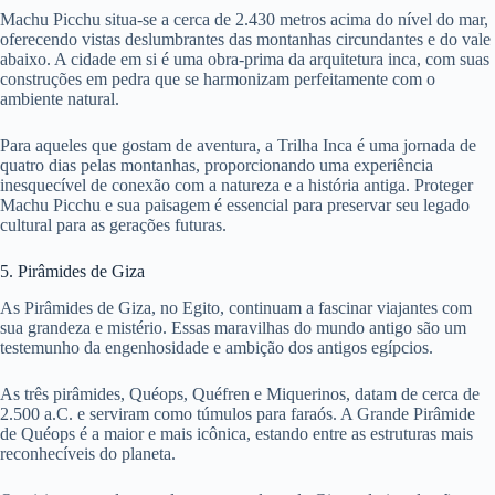
Machu Picchu situa-se a cerca de 2.430 metros acima do nível do mar,
oferecendo vistas deslumbrantes das montanhas circundantes e do vale
abaixo. A cidade em si é uma obra-prima da arquitetura inca, com suas
construções em pedra que se harmonizam perfeitamente com o
ambiente natural.
Para aqueles que gostam de aventura, a Trilha Inca é uma jornada de
quatro dias pelas montanhas, proporcionando uma experiência
inesquecível de conexão com a natureza e a história antiga. Proteger
Machu Picchu e sua paisagem é essencial para preservar seu legado
cultural para as gerações futuras.
5. Pirâmides de Giza
As Pirâmides de Giza, no Egito, continuam a fascinar viajantes com
sua grandeza e mistério. Essas maravilhas do mundo antigo são um
testemunho da engenhosidade e ambição dos antigos egípcios.
As três pirâmides, Quéops, Quéfren e Miquerinos, datam de cerca de
2.500 a.C. e serviram como túmulos para faraós. A Grande Pirâmide
de Quéops é a maior e mais icônica, estando entre as estruturas mais
reconhecíveis do planeta.