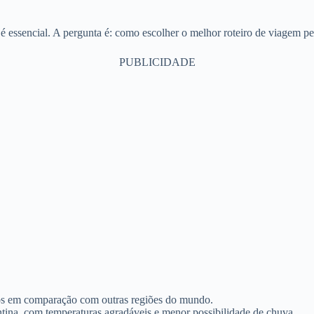
 é essencial. A pergunta é: como escolher o melhor roteiro de viagem p
PUBLICIDADE
xos em comparação com outras regiões do mundo.
ntina, com temperaturas agradáveis e menor possibilidade de chuva.