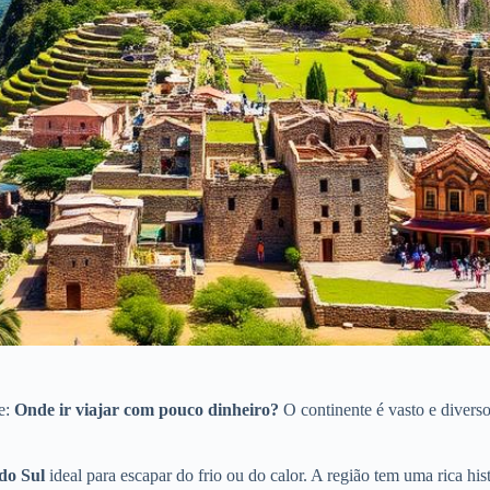
e:
Onde ir viajar com pouco dinheiro?
O continente é vasto e diverso
do Sul
ideal para escapar do frio ou do calor. A região tem uma rica his