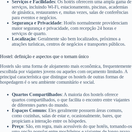
Serviços e Facilidades
: Os hotéis oferecem uma ampla gama de
serviços, incluindo Wi-Fi, estacionamento, piscinas, academias
de ginástica, restaurantes e, muitas vezes, salas de conferências
para eventos e negócios.
Segurança e Privacidade
: Hotéis normalmente providenciam
maior segurança e privacidade, com recepção 24 horas e
serviços de quarto.
Localização
: Geralmente são bem localizados, próximos a
atrações turísticas, centros de negócios e transportes públicos.
Hostel: definição e aspectos que o tornam único
Hostels são uma forma de alojamento mais econômica, frequentemente
escolhida por viajantes jovens ou aqueles com orçamento limitado. A
principal característica que distingue os hostels de outras formas de
hospedagem é o seu ambiente comunitário e social.
Quartos Compartilhados
: A maioria dos hostels oferece
quartos compartilhados, o que facilita o encontro entre viajantes
de diferentes partes do mundo.
Espaços Comuns
: Eles geralmente possuem áreas comuns,
como cozinhas, salas de estar e, ocasionalmente, bares, que
propiciam a interação entre os hóspedes.
Preço
: São, em regra, mais acessíveis do que hotéis, tornando-os
uma opção popular entre mochileiros e viajantes de longo prazo.