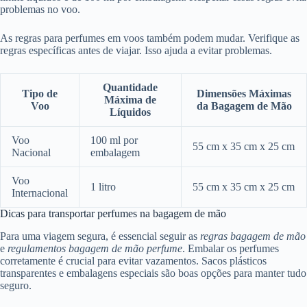
problemas no voo.
As regras para perfumes em voos também podem mudar. Verifique as
regras específicas antes de viajar. Isso ajuda a evitar problemas.
Quantidade
Tipo de
Dimensões Máximas
Máxima de
Voo
da Bagagem de Mão
Líquidos
Voo
100 ml por
55 cm x 35 cm x 25 cm
Nacional
embalagem
Voo
1 litro
55 cm x 35 cm x 25 cm
Internacional
Dicas para transportar perfumes na bagagem de mão
Para uma viagem segura, é essencial seguir as
regras bagagem de mão
e
regulamentos bagagem de mão perfume
. Embalar os perfumes
corretamente é crucial para evitar vazamentos. Sacos plásticos
transparentes e embalagens especiais são boas opções para manter tudo
seguro.