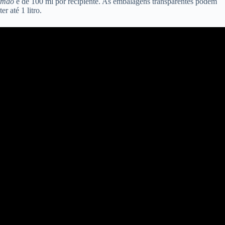
mão
é de 100 ml por recipiente. As embalagens transparentes podem
ter até 1 litro.