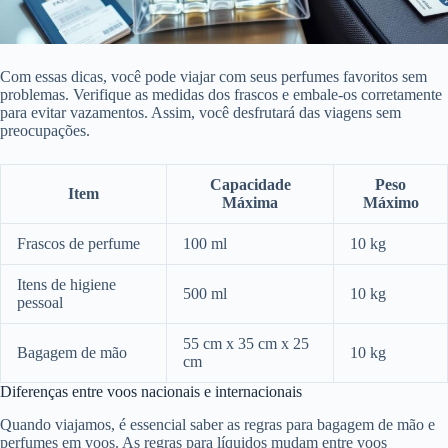
Com essas dicas, você pode viajar com seus perfumes favoritos sem
problemas. Verifique as medidas dos frascos e embale-os corretamente
para evitar vazamentos. Assim, você desfrutará das viagens sem
preocupações.
Capacidade
Peso
Item
Máxima
Máximo
Frascos de perfume
100 ml
10 kg
Itens de higiene
500 ml
10 kg
pessoal
55 cm x 35 cm x 25
Bagagem de mão
10 kg
cm
Diferenças entre voos nacionais e internacionais
Quando viajamos, é essencial saber as regras para bagagem de mão e
perfumes em voos. As regras para líquidos mudam entre voos