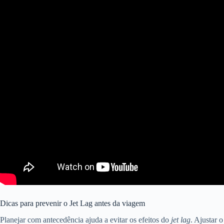
Dicas para prevenir o Jet Lag antes da viagem
Planejar com antecedência ajuda a evitar os efeitos do
jet lag
. Ajustar 