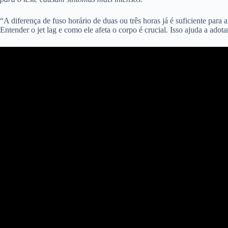
“A diferença de fuso horário de duas ou três horas já é suficiente para
Entender o jet lag e como ele afeta o corpo é crucial. Isso ajuda a adot