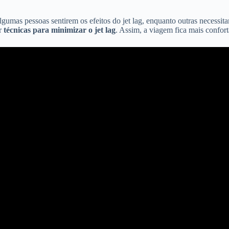
 algumas pessoas sentirem os efeitos do jet lag, enquanto outras necess
ar
técnicas para minimizar o jet lag
. Assim, a viagem fica mais confort