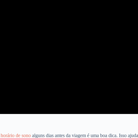
o
horário de sono
alguns dias antes da viagem é uma boa dica. Isso ajuda