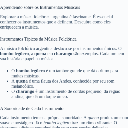
Aprendendo sobre os Instrumentos Musicais
Explorar a música folclórica argentina é fascinante. É essencial
conhecer os instrumentos que a definem. Descubra como eles
enriquecem a música.
Instrumentos Típicos da Música Folclórica
A música folclórica argentina destaca-se por instrumentos únicos. O
bombo legüero
, a
quena
e o
charango
são exemplos. Cada um tem
sua história e papel na música.
O
bombo legüero
é um tambor grande que dá o ritmo para
muitas músicas.
A
quena
é uma flauta dos Andes, conhecida por seu som
melancólico.
O
charango
é um instrumento de cordas pequeno, da região
andina, que dá um toque único.
A Sonoridade de Cada Instrumento
Cada instrumento tem sua própria sonoridade. A
quena
produz um som
suave e nostálgico. Já o
bombo legüero
traz um ritmo vibrante. O
charango
adiciona complexidade com suas cordas delicadas.