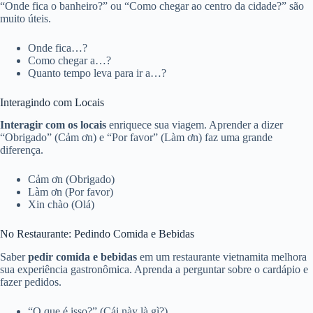
“Onde fica o banheiro?” ou “Como chegar ao centro da cidade?” são
muito úteis.
Onde fica…?
Como chegar a…?
Quanto tempo leva para ir a…?
Interagindo com Locais
Interagir com os locais
enriquece sua viagem. Aprender a dizer
“Obrigado” (Cảm ơn) e “Por favor” (Làm ơn) faz uma grande
diferença.
Cảm ơn (Obrigado)
Làm ơn (Por favor)
Xin chào (Olá)
No Restaurante: Pedindo Comida e Bebidas
Saber
pedir comida e bebidas
em um restaurante vietnamita melhora
sua experiência gastronômica. Aprenda a perguntar sobre o cardápio e
fazer pedidos.
“O que é isso?” (Cái này là gì?)