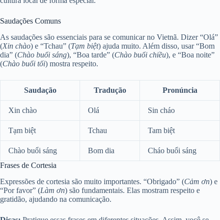
cultura local de forma especial.
Saudações Comuns
As saudações são essenciais para se comunicar no Vietnã. Dizer “Olá”
(
Xin chào
) e “Tchau” (
Tạm biệt
) ajuda muito. Além disso, usar “Bom
dia” (
Chào buổi sáng
), “Boa tarde” (
Chào buổi chiều
), e “Boa noite”
(
Chào buổi tối
) mostra respeito.
Saudação
Tradução
Pronúncia
Xin chào
Olá
Sin cháo
Tạm biệt
Tchau
Tam biệt
Chào buổi sáng
Bom dia
Cháo buổi sáng
Frases de Cortesia
Expressões de cortesia são muito importantes. “Obrigado” (
Cảm ơn
) e
“Por favor” (
Làm ơn
) são fundamentais. Elas mostram respeito e
gratidão, ajudando na comunicação.
Dicas:
Pratique essas frases em diferentes situações. Assim, você se