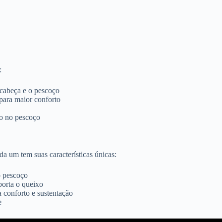
:
cabeça e o pescoço
para maior conforto
ão no pescoço
da um tem suas características únicas:
o pescoço
porta o queixo
 conforto e sustentação
e