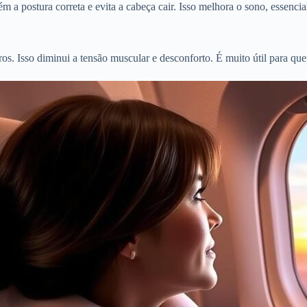
a postura correta e evita a cabeça cair. Isso melhora o sono, essencia
. Isso diminui a tensão muscular e desconforto. É muito útil para que