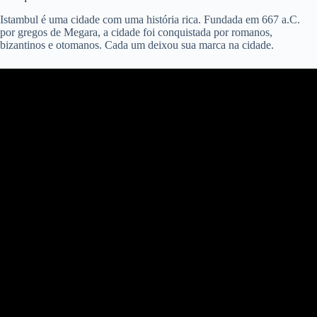
Istambul é uma cidade com uma história rica. Fundada em 667 a.C.
por gregos de Megara, a cidade foi conquistada por romanos,
bizantinos e otomanos. Cada um deixou sua marca na cidade.