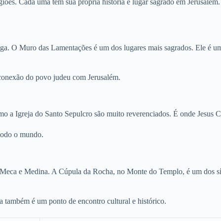
ligiões. Cada uma tem sua própria história e lugar sagrado em Jerusalé
tiga. O Muro das Lamentações é um dos lugares mais sagrados. Ele é u
 conexão do povo judeu com Jerusalém.
 a Igreja do Santo Sepulcro são muito reverenciados. É onde Jesus Cris
e todo o mundo.
e Meca e Medina. A Cúpula da Rocha, no Monte do Templo, é um dos sí
 também é um ponto de encontro cultural e histórico.