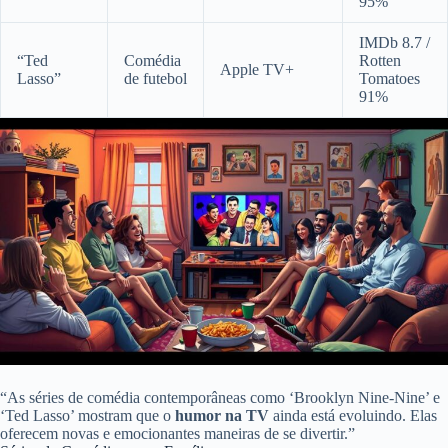
95%
IMDb 8.7 /
“Ted
Comédia
Rotten
Apple TV+
Lasso”
de futebol
Tomatoes
91%
“As séries de comédia contemporâneas como ‘Brooklyn Nine-Nine’ e
‘Ted Lasso’ mostram que o
humor na TV
ainda está evoluindo. Elas
oferecem novas e emocionantes maneiras de se divertir.”