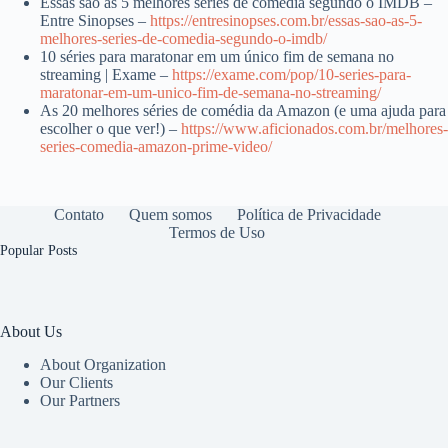
Essas são as 5 melhores séries de comédia segundo o IMDB –
Entre Sinopses –
https://entresinopses.com.br/essas-sao-as-5-
melhores-series-de-comedia-segundo-o-imdb/
10 séries para maratonar em um único fim de semana no
streaming | Exame –
https://exame.com/pop/10-series-para-
maratonar-em-um-unico-fim-de-semana-no-streaming/
As 20 melhores séries de comédia da Amazon (e uma ajuda para
escolher o que ver!) –
https://www.aficionados.com.br/melhores-
series-comedia-amazon-prime-video/
Contato
Quem somos
Política de Privacidade
Termos de Uso
Popular Posts
About Us
About Organization
Our Clients
Our Partners