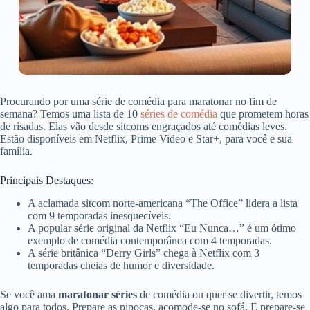
Procurando por uma série de comédia para maratonar no fim de
semana? Temos uma lista de 10
séries de comédia
que prometem horas
de risadas. Elas vão desde sitcoms engraçados até comédias leves.
Estão disponíveis em Netflix, Prime Video e Star+, para você e sua
família.
Principais Destaques:
A aclamada sitcom norte-americana “The Office” lidera a lista
com 9 temporadas inesquecíveis.
A popular série original da Netflix “Eu Nunca…” é um ótimo
exemplo de comédia contemporânea com 4 temporadas.
A série britânica “Derry Girls” chega à Netflix com 3
temporadas cheias de humor e diversidade.
Se você ama
maratonar séries
de comédia ou quer se divertir, temos
algo para todos. Prepare as pipocas, acomode-se no sofá. E prepare-se