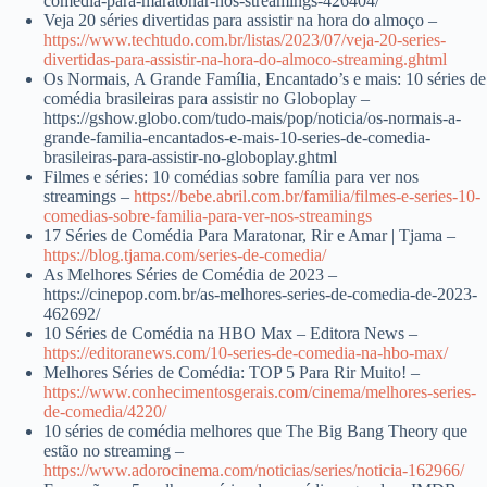
comedia-para-maratonar-nos-streamings-426404/
Veja 20 séries divertidas para assistir na hora do almoço –
https://www.techtudo.com.br/listas/2023/07/veja-20-series-
divertidas-para-assistir-na-hora-do-almoco-streaming.ghtml
Os Normais, A Grande Família, Encantado’s e mais: 10 séries de
comédia brasileiras para assistir no Globoplay –
https://gshow.globo.com/tudo-mais/pop/noticia/os-normais-a-
grande-familia-encantados-e-mais-10-series-de-comedia-
brasileiras-para-assistir-no-globoplay.ghtml
Filmes e séries: 10 comédias sobre família para ver nos
streamings –
https://bebe.abril.com.br/familia/filmes-e-series-10-
comedias-sobre-familia-para-ver-nos-streamings
17 Séries de Comédia Para Maratonar, Rir e Amar | Tjama –
https://blog.tjama.com/series-de-comedia/
As Melhores Séries de Comédia de 2023 –
https://cinepop.com.br/as-melhores-series-de-comedia-de-2023-
462692/
10 Séries de Comédia na HBO Max – Editora News –
https://editoranews.com/10-series-de-comedia-na-hbo-max/
Melhores Séries de Comédia: TOP 5 Para Rir Muito! –
https://www.conhecimentosgerais.com/cinema/melhores-series-
de-comedia/4220/
10 séries de comédia melhores que The Big Bang Theory que
estão no streaming –
https://www.adorocinema.com/noticias/series/noticia-162966/