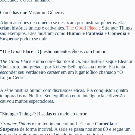
Comédias que Misturam Gêneros
Algumas séries de comédia se destacam por misturar gêneros. Elas
criam histórias únicas e cativantes.
The Good Place
e Stranger Things
são exemplos. Eles mostram como
Humor e Fantasia
e
Comédia e
Suspense
podem se unir.
“The Good Place”: Questionamentos éticos com humor
The Good Place
é uma comédia filosófica. Sua história segue Eleanor
Shellstrop, interpretada por Kristen Bell, após sua morte. Ela tenta
esconder seu verdadeiro caráter em um lugar idílico chamado “O
Lugar Certo”.
A série mistura humor com discussões éticas. Ela conquistou quatro
temporadas na Netflix. Seu equilíbrio entre inteligência e diversão
cativou muitos espectadores.
“Stranger Things”: Risadas em meio ao terror
Stranger Things
é um fenômeno cultural. Ele une
Comédia e
Suspense
de forma incrível. A série se passa nos anos 80 e segue um
grupo de amigos em uma cidade do interior americano.