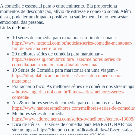
A comédia é essencial para o entretenimento. Ela proporciona
momentos de descontração, alívio de estresse e conexão social. Além
disso, pode ter um impacto positivo na saúde mental e no bem-estar
emocional das pessoas.
Links de Fontes
10 séries de comédia para maratonar no fim de semana –
https://www.nsctotal.com.br/noticias/series-comedia-maratonar-
fim-de-semana-ver-e-ouvir
20 melhores séries de comédia para maratonar –
https://selecoes.ig.com.br/cultura-lazer/melhores-series-de-
comedia-para-maratonar-no-final-de-semana/
10 Séries de Comédia para maratonar em uma viagem –
https://blog.blablacar.com.br/dicas/series-de-comedia-para-
maratonar
Pra rachar o bico: As melhores séries de comédia dos streamings
–
https://tangerina.uol.com.br/filmes-series/melhores-series-
comedia/
As 28 melhores séries de comédia para dar muitas risadas –
https://www.maioresemelhores.com/melhores-series-de-comedia/
Melhores séries de comédia –
https://www.adorocinema.com/series-tv/melhores/genero-13005/
Dica de Férias | 10 séries de comédia para MARATONAR nos
streamings – https://cinepop.com.br/dica-de-ferias-10-series-de-