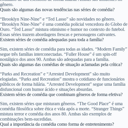
gênero.
Quais são algumas das novas tendências nas séries de comédia?
“Brooklyn Nine-Nine” e “Ted Lasso” são novidades no gênero.
“Brooklyn Nine-Nine” é uma comédia policial vencedora do Globo de
Ouro. “Ted Lasso” mistura otimismo e humor no contexto do futebol.
Essas séries trazem abordagens frescas e personagens cativantes.
Existem séries de comédia adequadas para toda a família?
Sim, existem séries de comédia para todas as idades. “Modern Family”
segue três famílias interconectadas. “Fuller House” é um spin-off
nostálgico dos anos 90. Ambas são adequadas para a família.
Quais são algumas das comédias de situação aclamadas pela crítica?
“Parks and Recreation” e “Arrested Development” são muito
elogiadas. “Parks and Recreation” mostra o cotidiano de funcionários
públicos de forma hilária. “Arrested Development” segue uma família
disfuncional com humor ácido e situações absurdas.
Existem séries de comédia que combinam gêneros de forma efetiva?
Sim, existem séries que misturam gêneros. “The Good Place” é uma
comédia filosófica sobre ética e vida após a morte. “Stranger Things”
mistura terror e comédia dos anos 80. Ambas são exemplos de
combinações bem-sucedidas.
Qual a importância da comédia como forma de entretenimento?